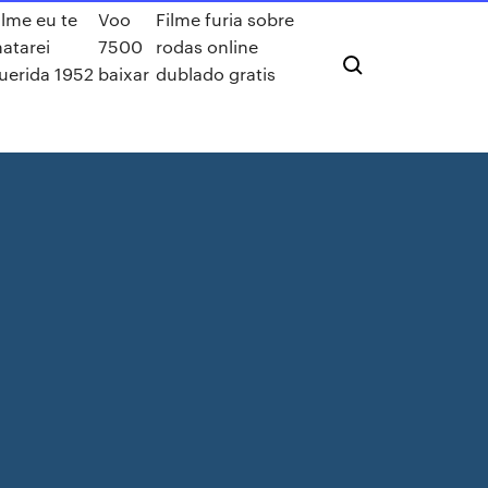
ilme eu te
Voo
Filme furia sobre
atarei
7500
rodas online
uerida 1952
baixar
dublado gratis