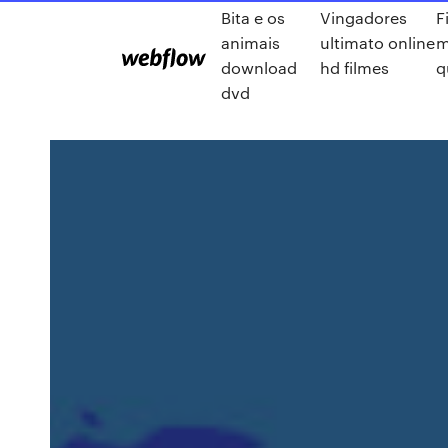
Bita e os
Vingadores
F
animais
ultimato online
m
download
hd filmes
q
dvd